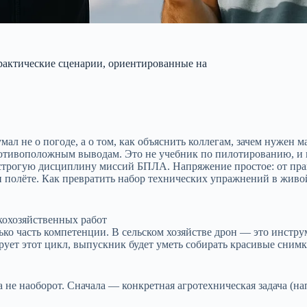
рактические сценарии, ориентированные на
умал не о погоде, а о том, как объяснить коллегам, зачем нужен
ротивоположным выводам. Это не учебник по пилотированию, и 
и строгую дисциплину миссий БПЛА. Напряжение простое: от пр
при полёте. Как превратить набор технических упражнений в жи
кохозяйственных работ
ько часть компетенции. В сельском хозяйстве дрон — это инстру
рует этот цикл, выпускник будет уметь собирать красивые снимк
а не наоборот. Сначала — конкретная агротехническая задача (н