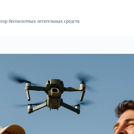
атор беспилотных летательных средств