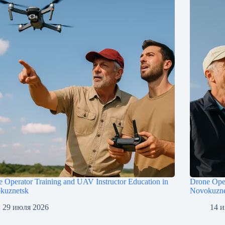
 Operator Training and UAV Instructor Education in
Drone Oper
kuznetsk
Novokuzne
29 июля 2026
14 